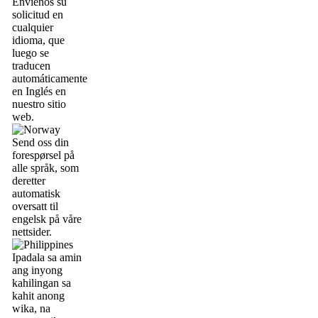
Envíenos su
solicitud en
cualquier
idioma, que
luego se
traducen
automáticamente
en Inglés en
nuestro sitio
web.
Send oss din
forespørsel på
alle språk, som
deretter
automatisk
oversatt til
engelsk på våre
nettsider.
Ipadala sa amin
ang inyong
kahilingan sa
kahit anong
wika, na