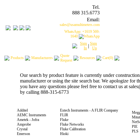
Tel.
888 315.6773
Email:
sales@usamultimeters.com
WhatsApp: +1619 569-
1640
Sign
Sign
|
In
Up
Quote
Products
Manufacturers
Resources
Cart(0)
Request
Our search by product feature is currently under construction
manufacturer or using the site search bar. We apologize for 
you have any questions please feel free to contact us at sal
by calling 888-315-6773
Additel
Extech Instruments - A FLIR Company
Megg
AEMC Instruments
FLIR
Mitu
Ametek - Jofra
Fluke
NetS
Amprobe
Fluke Networks
PIE
Crystal
Fluke Calibration
PLS
Emerson
Hioki