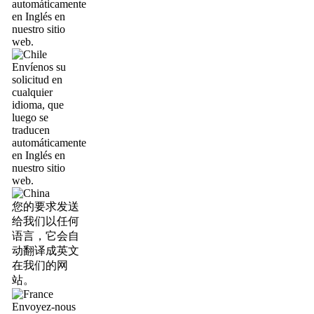
automáticamente
en Inglés en
nuestro sitio
web.
Envíenos su
solicitud en
cualquier
idioma, que
luego se
traducen
automáticamente
en Inglés en
nuestro sitio
web.
您的要求发送
给我们以任何
语言，它会自
动翻译成英文
在我们的网
站。
Envoyez-nous