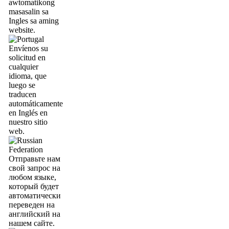
awtomatikong
masasalin sa
Ingles sa aming
website.
Envíenos su
solicitud en
cualquier
idioma, que
luego se
traducen
automáticamente
en Inglés en
nuestro sitio
web.
Отправьте нам
свой запрос на
любом языке,
который будет
автоматически
переведен на
английский на
нашем сайте.