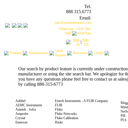
Tel.
888 315.6773
Email:
sales@usamultimeters.com
WhatsApp: +1619 569-
1640
Sign
Sign
|
In
Up
Quote
Products
Manufacturers
Resources
Cart(0)
Request
Our search by product feature is currently under construction
manufacturer or using the site search bar. We apologize for 
you have any questions please feel free to contact us at sal
by calling 888-315-6773
Additel
Extech Instruments - A FLIR Company
Megg
AEMC Instruments
FLIR
Mitu
Ametek - Jofra
Fluke
NetS
Amprobe
Fluke Networks
PIE
Crystal
Fluke Calibration
PLS
Emerson
Hioki