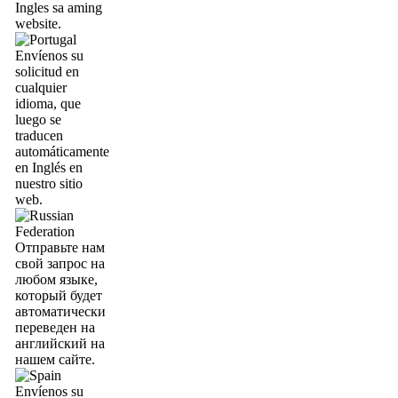
Ingles sa aming
website.
Envíenos su
solicitud en
cualquier
idioma, que
luego se
traducen
automáticamente
en Inglés en
nuestro sitio
web.
Отправьте нам
свой запрос на
любом языке,
который будет
автоматически
переведен на
английский на
нашем сайте.
Envíenos su