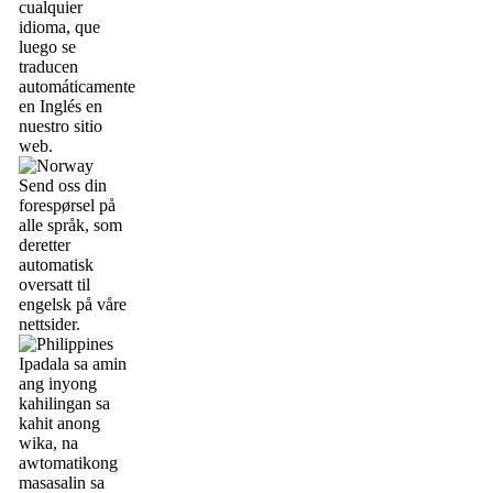
cualquier
idioma, que
luego se
traducen
automáticamente
en Inglés en
nuestro sitio
web.
Send oss din
forespørsel på
alle språk, som
deretter
automatisk
oversatt til
engelsk på våre
nettsider.
Ipadala sa amin
ang inyong
kahilingan sa
kahit anong
wika, na
awtomatikong
masasalin sa