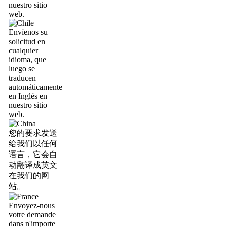
nuestro sitio
web.
Envíenos su
solicitud en
cualquier
idioma, que
luego se
traducen
automáticamente
en Inglés en
nuestro sitio
web.
您的要求发送
给我们以任何
语言，它会自
动翻译成英文
在我们的网
站。
Envoyez-nous
votre demande
dans n'importe